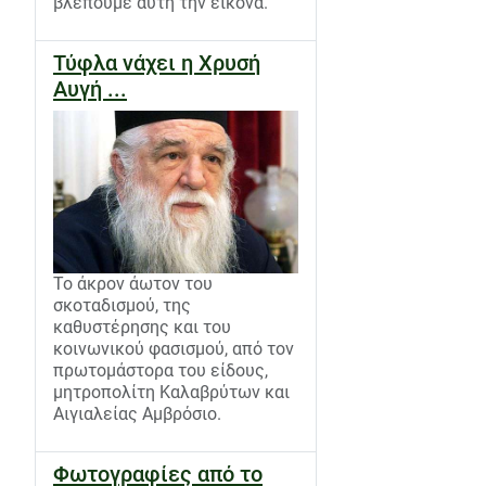
βλέπουμε αυτή την εικόνα.
Τύφλα νάχει η Χρυσή
Αυγή ...
Το άκρον άωτον του
σκοταδισμού, της
καθυστέρησης και του
κοινωνικού φασισμού, από τον
πρωτομάστορα του είδους,
μητροπολίτη Καλαβρύτων και
Αιγιαλείας Αμβρόσιο.
Φωτογραφίες από το