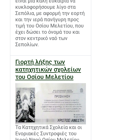
είναι μια καλή ευκαιρία να
κυκλοφορήσουμε λίγο στα
Σεπόλια, με αφορμή την εορτή
και την ιερά πανήγυρη προς
τιμή του Οσίου Μελετίου, που
έχει δώσει το όνομά του και
στον κεντρικό ναό των
Σεπολίων.
Γιορτή λήξης των
κατηχητικών σχολείων
του Οσίου Μελετίου
Τα Κατηχητικά Σχολεία και οι
Ενοριακές Συντροφιές του
Ιερού Ναού Οσίου Μελετίου