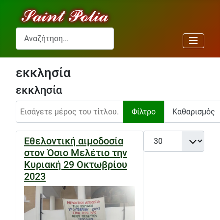
Αναζήτηση...
εκκλησία
εκκλησία
Εισάγετε μέρος του τίτλου.
Φίλτρο
Καθαρισμός
Εμφάνιση #
Εθελοντική αιμοδοσία
στον Όσιο Μελέτιο την
Κυριακή 29 Οκτωβρίου
2023