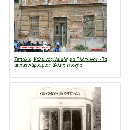
Σεπόλια, Κολωνός, Ακαδημία Πλάτωνος - Τα
απομεινάρια μιας άλλης εποχής