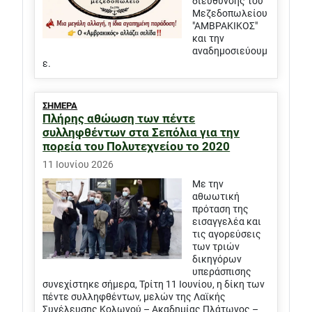
διεύθυνσης του
Μεζεδοπωλείου
"ΑΜΒΡΑΚΙΚΟΣ"
και την
αναδημοσιεύουμ
ε.
ΣΗΜΕΡΑ
Πλήρης αθώωση των πέντε
συλληφθέντων στα Σεπόλια για την
πορεία του Πολυτεχνείου το 2020
11 Ιουνίου 2026
Με την
αθωωτική
πρόταση της
εισαγγελέα και
τις αγορεύσεις
των τριών
δικηγόρων
υπεράσπισης
συνεχίστηκε σήμερα, Τρίτη 11 Ιουνίου, η δίκη των
πέντε συλληφθέντων, μελών της Λαϊκής
Συνέλευσης Κολωνού – Ακαδημίας Πλάτωνος –