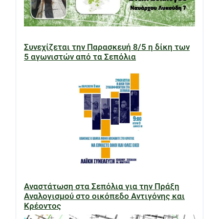
Συνεχίζεται την Παρασκευή 8/5 η δίκη των
5 αγωνιστών από τα Σεπόλια
Αναστάτωση στα Σεπόλια για την Πράξη
Αναλογισμού στο οικόπεδο Αντιγόνης και
Κρέοντος