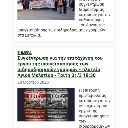
συγκέντρωση
διαμαρτυρίας
κατοίκων για την
καθυστέρηση
του έργου της
υπογειοποίησης των σιδηροδρομικών γραμμών
στα Σεπόλια.
ΣΗΜΕΡΑ
Συγκέντρωση για την επιτάχυνση του
έργου της υπογειοποίησης των
σιδηροδρομικών γραμμών - πλατεία
Αγίου Μελετίου - Τρίτη 31/3 18:30
28 Μαρτίου 2026
Η επιτροπή
πρωτοβουλίας
κατοίκων για την
επιτάχυνση του
έργου της
υπογειοποίησης
των
σιδηροδρομικών