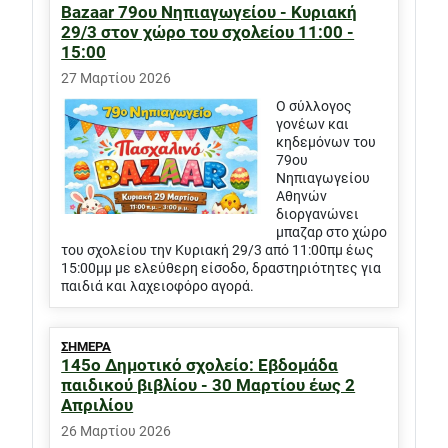
Bazaar 79ου Νηπιαγωγείου - Κυριακή
29/3 στον χώρο του σχολείου 11:00 -
15:00
27 Μαρτίου 2026
Ο σύλλογος
γονέων και
κηδεμόνων του
79ου
Νηπιαγωγείου
Αθηνών
διοργανώνει
μπαζαρ στο χώρο
του σχολείου την Κυριακή 29/3 από 11:00πμ έως
15:00μμ με ελεύθερη είσοδο, δραστηριότητες για
παιδιά και λαχειοφόρο αγορά.
ΣΗΜΕΡΑ
145o Δημοτικό σχολείο: Εβδομάδα
παιδικού βιβλίου - 30 Μαρτίου έως 2
Απριλίου
26 Μαρτίου 2026