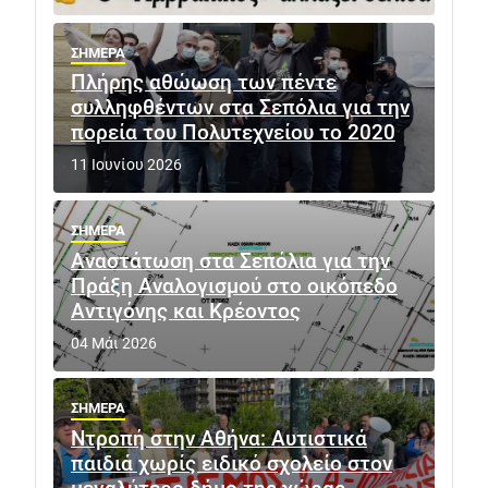
ΣΗΜΕΡΑ
Πλήρης αθώωση των πέντε
συλληφθέντων στα Σεπόλια για την
πορεία του Πολυτεχνείου το 2020
11 Ιουνίου 2026
ΣΗΜΕΡΑ
Αναστάτωση στα Σεπόλια για την
Πράξη Αναλογισμού στο οικόπεδο
Αντιγόνης και Κρέοντος
04 Μάι 2026
ΣΗΜΕΡΑ
Ντροπή στην Αθήνα: Αυτιστικά
παιδιά χωρίς ειδικό σχολείο στον