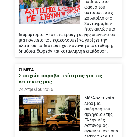
παιδιών στο
φάσμα του
αυτισμού, στις
28 Απρίλη στο
Σύνταγμα, δεν
ήταν απλώς μια
διαμαρτυρία. Ήταν μια κραυγή οργής απέναντι σε
μια πολιτεία που εξακολουθεί να γυρίζει την
πλάτη σε παιδιά που έχουν ανάγκη από σταθερή,
δημόσια, δωρεάν και κατάλληλη εκπαίδευση.
ΣΗΜΕΡΑ
Στοιχεία παραβατικότητας για τις
γειτονιές μας
24 Απριλίου 2026
Μάλλον τυχαία
είδα μια
απόφαση του
αρχηγείου της
Ελληνικής
Αστυνομίας,
εγκεκριμένη από
εισαγγελέα, με