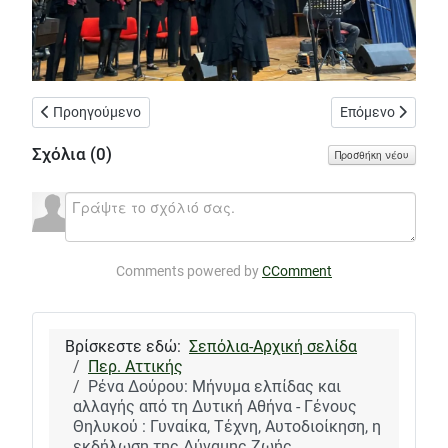
Προηγούμενο άρθρο: Σύγκλιση προοδευτικών και δημοκρατικώ
Επόμενο άρθρο: 
Προηγούμενο
Επόμενο
Σχόλια (
0
)
Προσθήκη νέου
Comments powered by
CComment
Βρίσκεστε εδώ:
Σεπόλια-Αρχική σελίδα
Περ. Αττικής
Ρένα Δούρου: Μήνυμα ελπίδας και
αλλαγής από τη Δυτική Αθήνα - Γένους
Θηλυκού : Γυναίκα, Τέχνη, Αυτοδιοίκηση, η
εκδήλωση της Δύναμης Ζωής