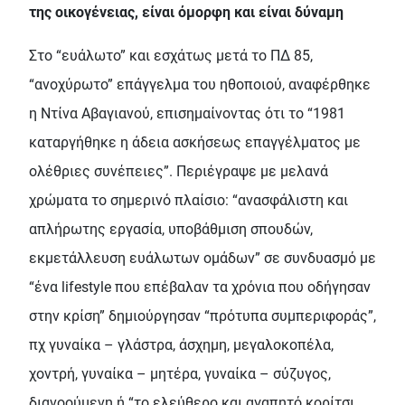
της οικογένειας, είναι όμορφη και είναι δύναμη
Στο “ευάλωτο” και εσχάτως μετά το ΠΔ 85,
“ανοχύρωτο” επάγγελμα του ηθοποιού, αναφέρθηκε
η Ντίνα Αβαγιανού, επισημαίνοντας ότι το “1981
καταργήθηκε η άδεια ασκήσεως επαγγέλματος με
ολέθριες συνέπειες”. Περιέγραψε με μελανά
χρώματα το σημερινό πλαίσιο: “ανασφάλιστη και
απλήρωτης εργασία, υποβάθμιση σπουδών,
εκμετάλλευση ευάλωτων ομάδων” σε συνδυασμό με
“ένα lifestyle που επέβαλαν τα χρόνια που οδήγησαν
στην κρίση” δημιούργησαν “πρότυπα συμπεριφοράς”,
πχ γυναίκα – γλάστρα, άσχημη, μεγαλοκοπέλα,
χοντρή, γυναίκα – μητέρα, γυναίκα – σύζυγος,
διανοούμενη ή “το ελεύθερο και αγαπητό κορίτσι