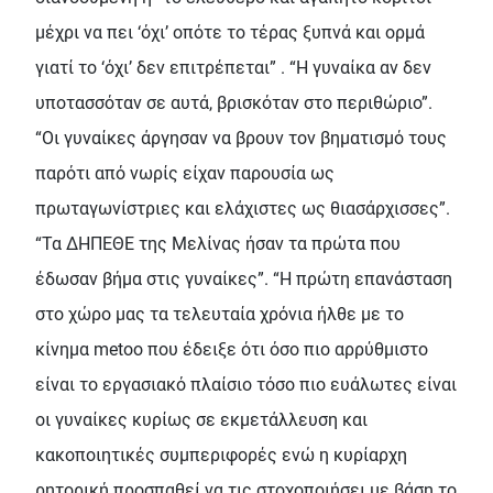
μέχρι να πει ‘όχι’ οπότε το τέρας ξυπνά και ορμά
γιατί το ‘όχι’ δεν επιτρέπεται” . “Η γυναίκα αν δεν
υποτασσόταν σε αυτά, βρισκόταν στο περιθώριο”.
“Οι γυναίκες άργησαν να βρουν τον βηματισμό τους
παρότι από νωρίς είχαν παρουσία ως
πρωταγωνίστριες και ελάχιστες ως θιασάρχισσες”.
“Τα ΔΗΠΕΘΕ της Μελίνας ήσαν τα πρώτα που
έδωσαν βήμα στις γυναίκες”. “Η πρώτη επανάσταση
στο χώρο μας τα τελευταία χρόνια ήλθε με το
κίνημα metoo που έδειξε ότι όσο πιο αρρύθμιστο
είναι το εργασιακό πλαίσιο τόσο πιο ευάλωτες είναι
οι γυναίκες κυρίως σε εκμετάλλευση και
κακοποιητικές συμπεριφορές ενώ η κυρίαρχη
ρητορική προσπαθεί να τις στοχοποιήσει με βάση το