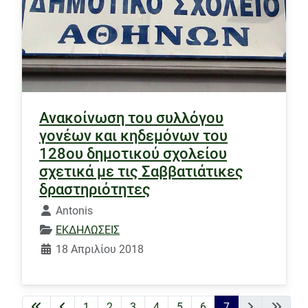
Ανακοίνωση του συλλόγου
γονέων και κηδεμόνων του
128ου δημοτικού σχολείου
σχετικά με τις Σαββατιάτικες
δραστηριότητες
Λεπτομέρειες
Antonis
ΕΚΔΗΛΩΣΕΙΣ
18 Απριλίου 2018
1
2
3
4
5
6
7