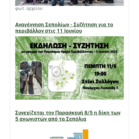
φωτ. αρχείου
Αναγέννηση Σεπολίων - Συζήτηση για το
περιβάλλον στις 11 Ιουνίου
Συνεχίζεται την Παρασκευή 8/5 η δίκη των
5 αγωνιστών από τα Σεπόλια