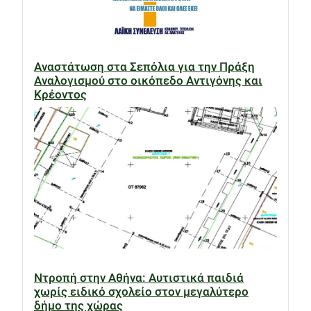
Αναστάτωση στα Σεπόλια για την Πράξη
Αναλογισμού στο οικόπεδο Αντιγόνης και
Κρέοντος
Ντροπή στην Αθήνα: Αυτιστικά παιδιά
χωρίς ειδικό σχολείο στον μεγαλύτερο
δήμο της χώρας