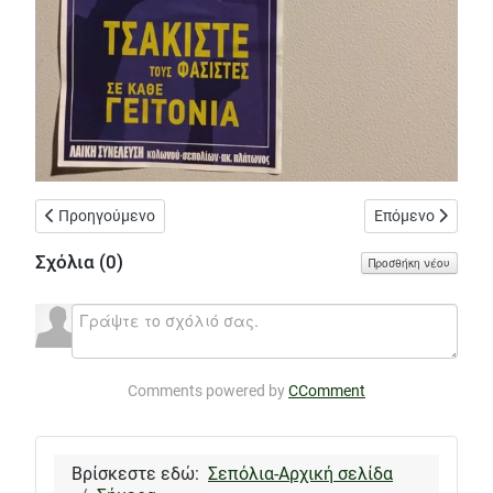
Προηγούμενο άρθρο: Υπογειοποίηση σιδηροδρομικών γραμμών στα
Επόμενο άρθρο: 
Προηγούμενο
Επόμενο
Σχόλια (
0
)
Προσθήκη νέου
Comments powered by
CComment
Βρίσκεστε εδώ:
Σεπόλια-Αρχική σελίδα