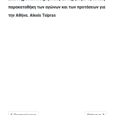
παρακαταθήκη των αγώνων και των προτάσεων για
την Αθήνα. Alexis Tsipras
Προηγούμενο άρθρο: Κώστας Αρβανίτης / Πιάσαμε πάτο σε θέμ
Επόμενο άρθρο: 
Προηγούμενο
Επόμενο