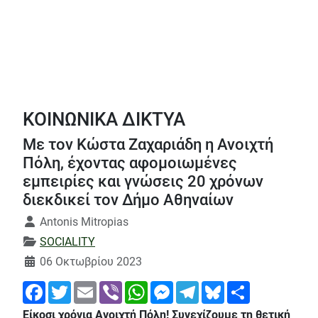
ΚΟΙΝΩΝΙΚΑ ΔΙΚΤΥΑ
Με τον Κώστα Ζαχαριάδη η Ανοιχτή
Πόλη, έχοντας αφομοιωμένες
εμπειρίες και γνώσεις 20 χρόνων
διεκδικεί τον Δήμο Αθηναίων
Λεπτομέρειες
Antonis Mitropias
SOCIALITY
06 Οκτωβρίου 2023
Facebook
Twitter
Email
Viber
WhatsApp
Messenger
Telegram
Bluesky
Share
Είκοσι χρόνια Ανοιχτή Πόλη! Συνεχίζουμε τη θετική