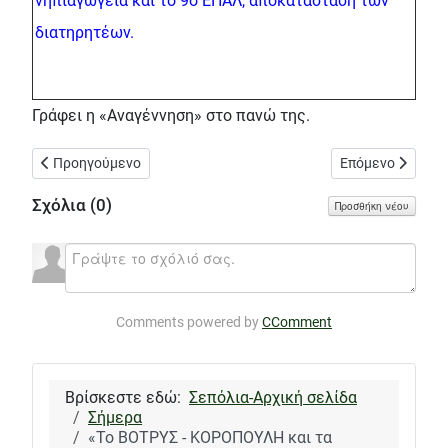
νηπιαγωγεία και το 9ο ΕΠΑΛ, αποκατάσταση των
διατηρητέων.
Γράφει η «Αναγέννηση» στο πανώ της.
Προηγούμενο άρθρο: Έργα της ΕΥΔΑΠ στην Κωνσταντινουπόλεω
Επόμενο άρθρο: 
Προηγούμενο
Επόμενο
Σχόλια (
0
)
Προσθήκη νέου
Comments powered by
CComment
Βρίσκεστε εδώ:
Σεπόλια-Αρχική σελίδα
Σήμερα
«Το ΒΟΤΡΥΣ - ΚΟΡΟΠΟΥΛΗ και τα