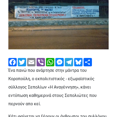
Facebook
Twitter
Email
Viber
WhatsApp
Messenger
Telegram
Bluesky
Share
Ένα πανώ που ανάρτησε στην μάντρα του
Κοροπούλη, ο εκπολιτιστικός - εξωραϊστικός
σύλλογος Σεπολίων «Η Αναγέννηση», κάνει
εντύπωση καθημερινά στους Σεπολιώτες που
περνούν απο κεί.
Κάτι φαίνεται να ξέρουν οι άνθρωποι του συλλόγου