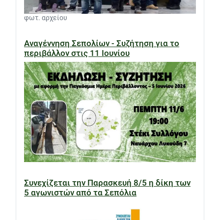
φωτ. αρχείου
Αναγέννηση Σεπολίων - Συζήτηση για το
περιβάλλον στις 11 Ιουνίου
Συνεχίζεται την Παρασκευή 8/5 η δίκη των
5 αγωνιστών από τα Σεπόλια