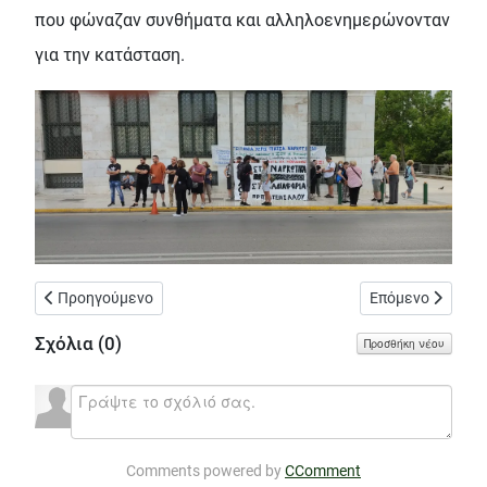
που φώναζαν συνθήματα και αλληλοενημερώνονταν
για την κατάσταση.
Προηγούμενο άρθρο: Ή γκρεμίστε το ή φτιάξτε το!
Επόμενο άρθρο: 
Προηγούμενο
Επόμενο
Σχόλια (
0
)
Προσθήκη νέου
Comments powered by
CComment