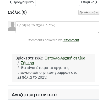
Προηγούμενο άρθρο: Η «Αναγέννηση» καταγγέλλει προσπάθεια σ
Επόμενο άρθρο: 
Προηγούμενο
Επόμενο
Σχόλια (
0
)
Προσθήκη νέου
Comments powered by
CComment
Βρίσκεστε εδώ:
Σεπόλια-Αρχική σελίδα
Σήμερα
Θα είναι έτοιμο το έργο της
υπογειοποίησης των γραμμών στα
Σεπόλια το 2023;
Αναζήτηση στον ιστό