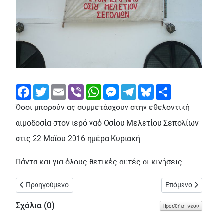
Facebook
Twitter
Email
Viber
WhatsApp
Messenger
Telegram
Bluesky
Share
Όσοι μπορούν ας συμμετάσχουν στην εθελοντική
αιμοδοσία στον ιερό ναό Οσίου Μελετίου Σεπολίων
στις 22 Μαϊου 2016 ημέρα Κυριακή
Πάντα και για όλους θετικές αυτές οι κινήσεις.
Προηγούμενο άρθρο: Κλείνουν τέσσερις παιδικές χαρές στα Σε
Επόμενο άρθρο: 
Προηγούμενο
Επόμενο
Σχόλια (
0
)
Προσθήκη νέου