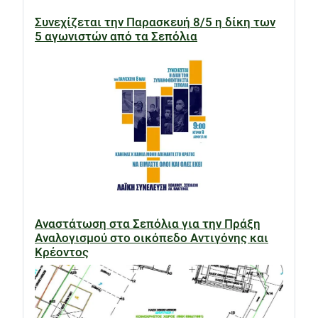
Συνεχίζεται την Παρασκευή 8/5 η δίκη των
5 αγωνιστών από τα Σεπόλια
Αναστάτωση στα Σεπόλια για την Πράξη
Αναλογισμού στο οικόπεδο Αντιγόνης και
Κρέοντος