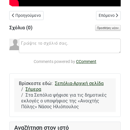
Προηγούμενο άρθρο: Να μην κλείσει το 9ο ΕΠΑΛ αλλά να μεταφ
Επόμενο άρθρο: 
Προηγούμενο
Επόμενο
Σχόλια (
0
)
Προσθήκη νέου
Comments powered by
CComment
Βρίσκεστε εδώ:
Σεπόλια-Αρχική σελίδα
Σήμερα
Στα Σεπόλια ψήφισε για τις δημοτικές
εκλογές ο υποψήφιος της «Ανοιχτής
Πόλης» Νάσος Ηλιόπουλος
Αναζήτηση στον ιστό