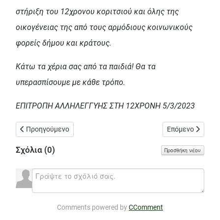
στήριξη του 12χρονου κοριτσιού και όλης της
οικογένειας της από τους αρμόδιους κοινωνικούς
φορείς δήμου και κράτους.
Κάτω τα χέρια σας από τα παιδιά! Θα τα
υπερασπίσουμε με κάθε τρόπο.
ΕΠΙΤΡΟΠΗ ΑΛΛΗΛΕΓΓΥΗΣ ΣΤΗ 12ΧΡΟΝΗ 5/3/2023
Προηγούμενο άρθρο: Κινητοποίηση του ΚΚΕ και της ΚΝΕ στα Σε
Επόμενο άρθρο: 
Προηγούμενο
Επόμενο
Σχόλια (
0
)
Προσθήκη νέου
Comments powered by
CComment