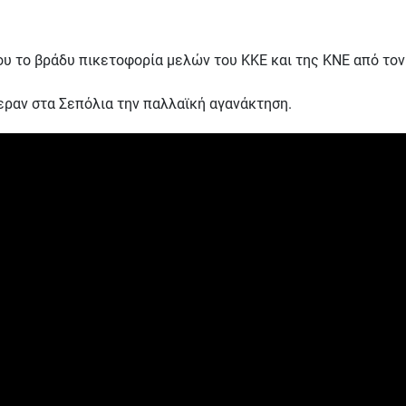
υ το βράδυ πικετοφορία μελών του ΚΚΕ και της ΚΝΕ από τον
εραν στα Σεπόλια την παλλαϊκή αγανάκτηση.