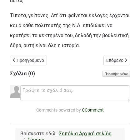
αυτώ;
Τίποτα, γείτονες. Απ' ότι φαίνεται εκλογές έρχονται
και ο κάθε πολιτευτής της Ν.Δ. επιδιώκει να
κρατήσει τα κεκτημένα του, δηλαδή την βουλευτική
έδρα, αυτή είναι όλη η ιστορία.
Προηγούμενο άρθρο: Μια πρώην παιδική χαρά, τώρα ένα τίποτα
Επόμενο άρθρο: 
Προηγούμενο
Επόμενο
Σχόλια (
0
)
Προσθήκη νέου
Comments powered by
CComment
Βρίσκεστε εδώ:
Σεπόλια-Αρχική σελίδα
Σήμερα