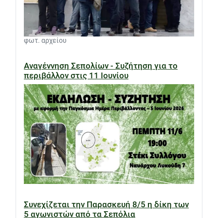
φωτ. αρχείου
Αναγέννηση Σεπολίων - Συζήτηση για το
περιβάλλον στις 11 Ιουνίου
Συνεχίζεται την Παρασκευή 8/5 η δίκη των
5 αγωνιστών από τα Σεπόλια