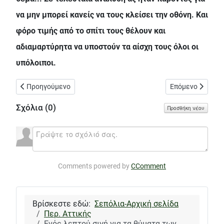
να μην μπορεί κανείς να τους κλείσει την οθόνη. Και
φόρο τιμής από το σπίτι τους θέλουν και
αδιαμαρτύρητα να υποστούν τα αίσχη τους όλοι οι
υπόλοιποι.
Προηγούμενο άρθρο: Ενάντια στην ιδιωτικοποίηση της Ογκολο
Επόμενο άρθρο: 
Προηγούμενο
Επόμενο
Σχόλια (
0
)
Προσθήκη νέου
Comments powered by
CComment
Βρίσκεστε εδώ:
Σεπόλια-Αρχική σελίδα
Περ. Αττικής
Ενός λεπτού σιγή για τα θύματα των