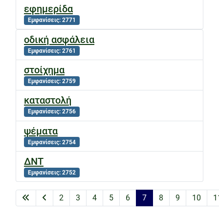
εφημερίδα
Εμφανίσεις: 2771
οδική ασφάλεια
Εμφανίσεις: 2761
στοίχημα
Εμφανίσεις: 2759
καταστολή
Εμφανίσεις: 2756
ψέματα
Εμφανίσεις: 2754
ΔΝΤ
Εμφανίσεις: 2752
2
3
4
5
6
7
8
9
10
1
Σελίδα 7 από 20