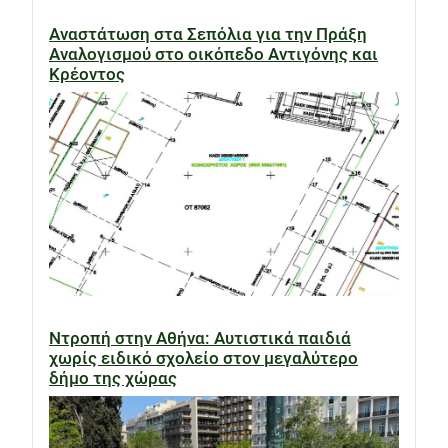
Αναστάτωση στα Σεπόλια για την Πράξη
Αναλογισμού στο οικόπεδο Αντιγόνης και
Κρέοντος
Ντροπή στην Αθήνα: Αυτιστικά παιδιά
χωρίς ειδικό σχολείο στον μεγαλύτερο
δήμο της χώρας