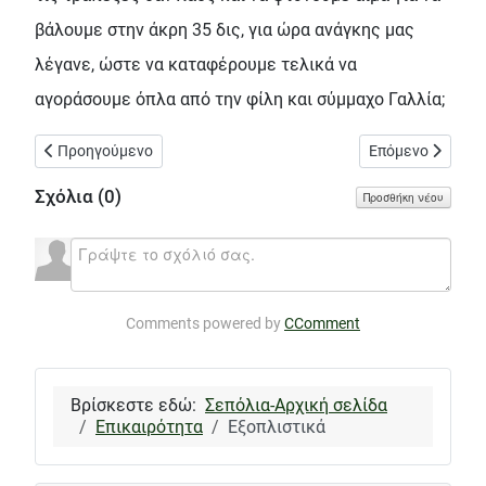
βάλουμε στην άκρη 35 δις, για ώρα ανάγκης μας
λέγανε, ώστε να καταφέρουμε τελικά να
αγοράσουμε όπλα από την φίλη και σύμμαχο Γαλλία;
Προηγούμενο άρθρο: «Ένας Ρομά στον Ασπρόπυργο δεν χωρά ού
Επόμενο άρθρο: 
Προηγούμενο
Επόμενο
Σχόλια (
0
)
Προσθήκη νέου
Comments powered by
CComment
Βρίσκεστε εδώ:
Σεπόλια-Αρχική σελίδα
Επικαιρότητα
Εξοπλιστικά