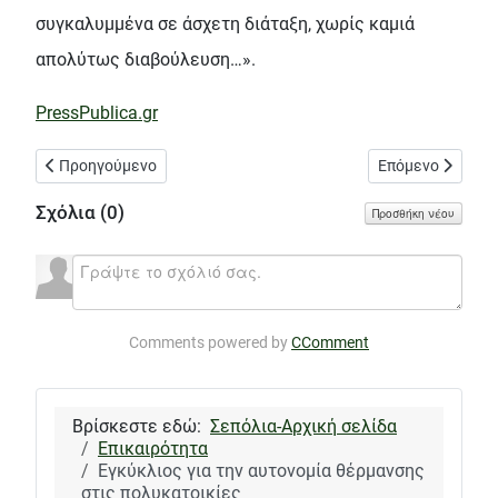
συγκαλυμμένα σε άσχετη διάταξη, χωρίς καμιά
απολύτως διαβούλευση…».
PressPublica.gr
Προηγούμενο άρθρο: Καταγγελία: Νέα Μανωλάδα στο Περιστέρ
Επόμενο άρθρο: 
Προηγούμενο
Επόμενο
Σχόλια (
0
)
Προσθήκη νέου
Comments powered by
CComment
Βρίσκεστε εδώ:
Σεπόλια-Αρχική σελίδα
Επικαιρότητα
Εγκύκλιος για την αυτονομία θέρμανσης
στις πολυκατοικίες