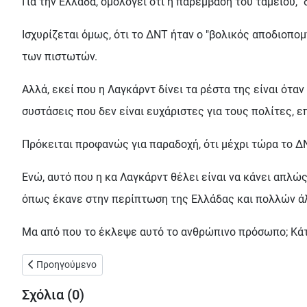
Για την Ελλάδα, ομολογεί ότι η παρέμβαση του ταμείου, "
Ισχυρίζεται όμως, ότι το ΔΝΤ ήταν ο "βολικός αποδιοπο
των πιστωτών.
Αλλά, εκεί που η Λαγκάρντ δίνει τα ρέστα της είναι όταν 
συστάσεις που δεν είναι ευχάριστες για τους πολίτες, 
Πρόκειται προφανώς για παραδοχή, ότι μέχρι τώρα το 
Ενώ, αυτό που η κα Λαγκάρντ θέλει είναι να κάνει απλώς
όπως έκανε στην περίπτωση της Ελλάδας και πολλών άλ
Μα από που το έκλεψε αυτό το ανθρώπινο πρόσωπο; Κάτι 
Προηγούμενο άρθρο: Τα αδέλφια Αντετοκούνμπο κάνουν την μίν
Προηγούμενο
Σχόλια (
0
)