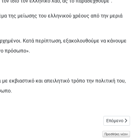
 τον ίδιο τον ελληνικό λάο, ας το παραδεχθούμε".
θέμα της μείωσης του ελληνικού χρέους από την μεριά
αρχημένοι. Κατά περίπτωση, εξακολουθούμε να κάνουμε
ινο πρόσωπο».
ι με εκβιαστικό και απειλητικό τρόπο την πολιτική του,
σωπο.
Επόμενο άρθρο: 
Επόμενο
Προσθήκη νέου