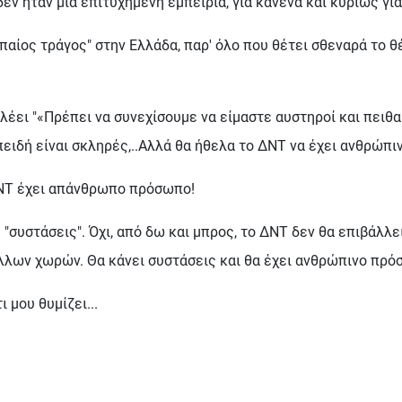
δεν ήταν μια επιτυχημένη εμπειρία, για κανένα και κυρίως για
μπαίος τράγος" στην Ελλάδα, παρ' όλο που θέτει σθεναρά το 
λέει "
«Πρέπει να συνεχίσουμε να είμαστε αυστηροί και πειθ
επειδή είναι σκληρές,..Αλλά θα ήθελα το ΔΝΤ να έχει ανθρώπ
ΔΝΤ έχει απάνθρωπο πρόσωπο!
 "συστάσεις". Όχι, από δω και μπρος, το ΔΝΤ δεν θα επιβάλλε
λων χωρών. Θα κάνει συστάσεις και θα έχει ανθρώπινο πρό
μου θυμίζει...
ι θητεία τους στον στρατό