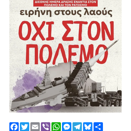
Facebook
Twitter
Email
Viber
WhatsApp
Messenger
Telegram
Bluesky
Share