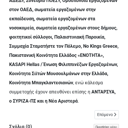
ΑΔΕΔΥ, Συνέδριο ΠΟΕΣΥ, Ομοσπονδία Εργαζομένων
στον ΟΑΕΔ, σωματεία εργαζομένων στην
εκπαίδευση, σωματεία εργαζομένων στα
νοσοκομεία, σωματεία εργαζομένων στους δήμους,
φοιτητικοί σύλλογοι, Παλαιστινιακή Παροικία,
Συμμαχία Σταματήστε τον Πόλεμο, No Kings Greece,
Πακιστανική Κοινότητα Ελλάδος «ΕΝΟΤΗΤΑ»,
KASAPI Hellas / Ένωση Φιλιππινέζων Εργαζομένων,
Κοινότητα Σιϊτών Μουσουλμάνων στην Ελλάδα,
Κοινότητα Μπαγκλαντεσιανών
, ενώ κάλεσμα
συμμετοχής έχουν απευθύνει επίσης η
ΑΝΤΑΡΣΥΑ,
ο ΣΥΡΙΖΑ-ΠΣ και η Νέα Αριστερά
.
Επόμενο άρθρο: 
Επόμενο
Σχόλια (
0
)
Προσθήκη νέου