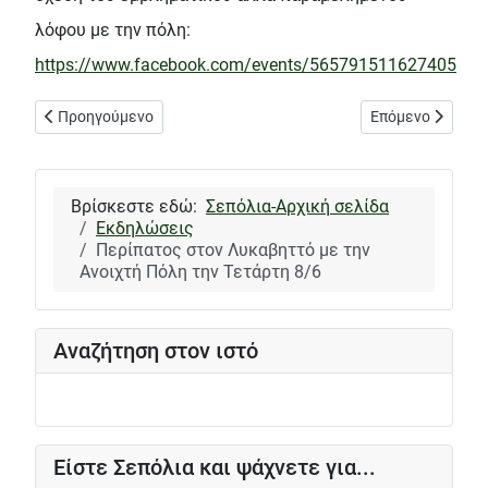
λόφου με την πόλη:
https://www.facebook.com/events/565791511627405
Προηγούμενο άρθρο: Για να σώσουμε ότι μπορούμε από τον Κη
Επόμενο άρθρο: 
Προηγούμενο
Επόμενο
Βρίσκεστε εδώ:
Σεπόλια-Αρχική σελίδα
Εκδηλώσεις
Περίπατος στον Λυκαβηττό με την
Ανοιχτή Πόλη την Τετάρτη 8/6
Αναζήτηση στον ιστό
Είστε Σεπόλια και ψάχνετε για...