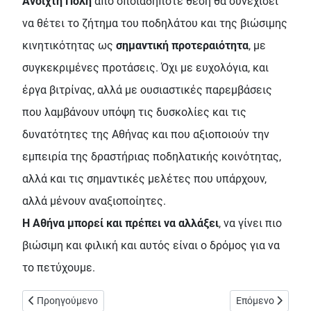
Ανοιχτή Πόλη
από οποιαδήποτε θέση θα συνεχίσει
να θέτει το ζήτημα του ποδηλάτου και της βιώσιμης
κινητικότητας ως
σημαντική προτεραιότητα
, με
συγκεκριμένες προτάσεις. Όχι με ευχολόγια, και
έργα βιτρίνας, αλλά με ουσιαστικές παρεμβάσεις
που λαμβάνουν υπόψη τις δυσκολίες και τις
δυνατότητες της Αθήνας και που αξιοποιούν την
εμπειρία της δραστήριας ποδηλατικής κοινότητας,
αλλά και τις σημαντικές μελέτες που υπάρχουν,
αλλά μένουν αναξιοποίητες.
Η Αθήνα μπορεί και πρέπει να αλλάξει
, να γίνει πιο
βιώσιμη και φιλική και αυτός είναι ο δρόμος για να
το πετύχουμε.
Προηγούμενο άρθρο: O Μπακογιάννης αρνείται ότι υποσχέθηκε 7
Επόμενο άρθρο: 
Προηγούμενο
Επόμενο