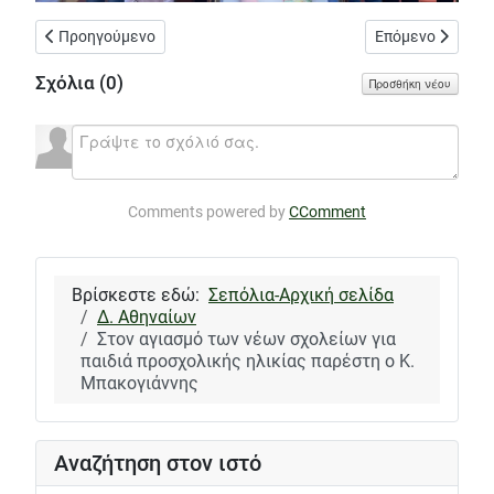
Προηγούμενο άρθρο: Απίστευτο επικοινωνιακό show του δημάρ
Επόμενο άρθρο: 
Προηγούμενο
Επόμενο
Σχόλια (
0
)
Προσθήκη νέου
Comments powered by
CComment
Βρίσκεστε εδώ:
Σεπόλια-Αρχική σελίδα
Δ. Αθηναίων
Στον αγιασμό των νέων σχολείων για
παιδιά προσχολικής ηλικίας παρέστη ο Κ.
Μπακογιάννης
Αναζήτηση στον ιστό