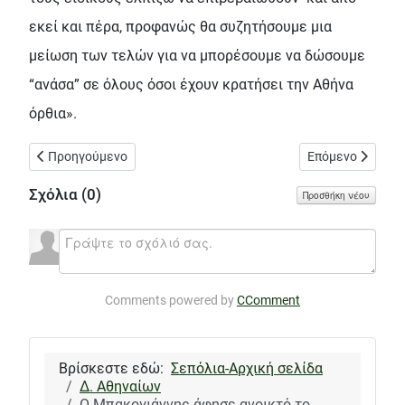
εκεί και πέρα, προφανώς θα συζητήσουμε μια
μείωση των τελών για να μπορέσουμε να δώσουμε
“ανάσα” σε όλους όσοι έχουν κρατήσει την Αθήνα
όρθια».
Προηγούμενο άρθρο: Κόβουν δέντρα, εξαφανίζουν το Πράσινο κ
Επόμενο άρθρο: 
Προηγούμενο
Επόμενο
Σχόλια (
0
)
Προσθήκη νέου
Comments powered by
CComment
Βρίσκεστε εδώ:
Σεπόλια-Αρχική σελίδα
Δ. Αθηναίων
Ο Μπακογιάννης άφησε ανοικτό το