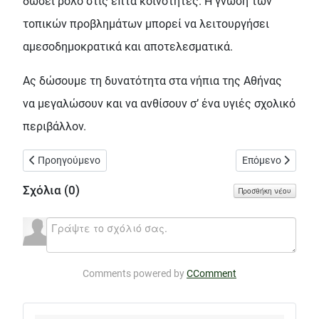
δώσει ρόλο στις επτά κοινότητες. Η γνώση των
τοπικών προβλημάτων μπορεί να λειτουργήσει
αμεσοδημοκρατικά και αποτελεσματικά.
Ας δώσουμε τη δυνατότητα στα νήπια της Αθήνας
να μεγαλώσουν και να ανθίσουν σ’ ένα υγιές σχολικό
περιβάλλον.
Προηγούμενο άρθρο: Δηλώσεις του αντιδημάρχου κ. Αξιώτη γ
Επόμενο άρθρο: 
Προηγούμενο
Επόμενο
Σχόλια (
0
)
Προσθήκη νέου
Comments powered by
CComment