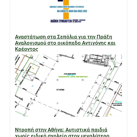
Αναστάτωση στα Σεπόλια για την Πράξη
Αναλογισμού στο οικόπεδο Αντιγόνης και
Κρέοντος
Ντροπή στην Αθήνα: Αυτιστικά παιδιά
χωρίς ειδικό σχολείο στον μεγαλύτερο