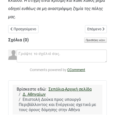
κλάδου. Η στιγμή είναι κρίσιμη και κάθε λάθος βήμα
οδηγεί ευθέως σε μη αναστρέψιμη ζημία της πόλης
μας.
Προηγούμενο άρθρο: Λαϊκή Συσπείρωση / "εκτάκτως" και "δια π
Επόμενο άρθρο: 
Προηγούμενο
Επόμενο
Σχόλια (
0
)
Προσθήκη νέου
Comments powered by
CComment
Βρίσκεστε εδώ:
Σεπόλια-Αρχική σελίδα
Δ. Αθηναίων
Επιστολή Δούκα προς υπουργό
Περιβάλλοντος και Ενέργειας σχετικά με
τους όρους δόμησης στην Αθήνα