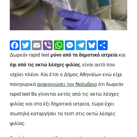
Facebook
Twitter
Email
Viber
WhatsApp
Messenger
Telegram
Bluesky
Share
Δωρεάν rapid test
μόνο από τα δημοτικά ιατρεία
και
όχι από τις οκτώ λέσχες φιλίας
, είναι αυτό που
ισχύει πλέον. Και έτσι ο Δήμος Αθηναίων ενώ είχε
πανηγυρικά
ανακοινώσει τον Νοέμβριο
ότι δωρεάν
rapid test θα γίνονται εκτός από τις οκτώ λέσχες
φιλίας και στα έξι δημοτικά ιατρεία, τώρα έχει
σιωπηλά καταργήσει τα τεστ στις οκτώ λέσχες
φιλίας.