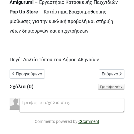
Αmigurumi
– Εργαστήριο Κατασκευής Παιχνιδιών
Pop Up Store
– Κατάστημα βραχυπρόθεσμης
μίσθωσης για την κυκλική προβολή και στήριξη
νέων δημιουργών και επιχειρήσεων
Πηγή: Δελτίο τύπου του Δήμου Αθηναίων
Προηγούμενο άρθρο: Στον Δήμο Αθηναίων το «Αναπαυτήριο» το
Επόμενο άρθρο: 
Προηγούμενο
Επόμενο
Σχόλια (
0
)
Προσθήκη νέου
Comments powered by
CComment