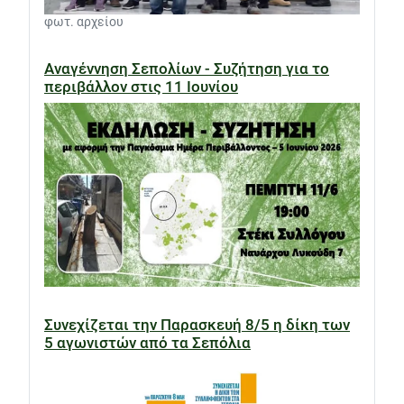
φωτ. αρχείου
Αναγέννηση Σεπολίων - Συζήτηση για το
περιβάλλον στις 11 Ιουνίου
Συνεχίζεται την Παρασκευή 8/5 η δίκη των
5 αγωνιστών από τα Σεπόλια