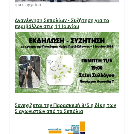
φωτ. αρχείου
Αναγέννηση Σεπολίων - Συζήτηση για το
περιβάλλον στις 11 Ιουνίου
Συνεχίζεται την Παρασκευή 8/5 η δίκη των
5 αγωνιστών από τα Σεπόλια