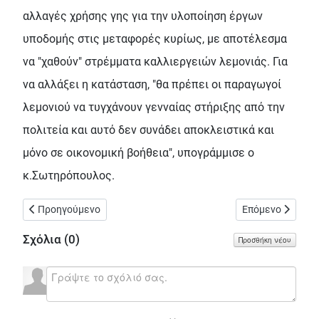
αλλαγές χρήσης γης για την υλοποίηση έργων
υποδομής στις μεταφορές κυρίως, με αποτέλεσμα
να "χαθούν" στρέμματα καλλιεργειών λεμονιάς. Για
να αλλάξει η κατάσταση, "θα πρέπει οι παραγωγοί
λεμονιού να τυγχάνουν γενναίας στήριξης από την
πολιτεία και αυτό δεν συνάδει αποκλειστικά και
μόνο σε οικονομική βοήθεια", υπογράμμισε ο
κ.Σωτηρόπουλος.
Προηγούμενο άρθρο: Πως κλέβουν στα μαγαζιά γυναίκες στην Ιν
Επόμενο άρθρο: 
Προηγούμενο
Επόμενο
Σχόλια (
0
)
Προσθήκη νέου