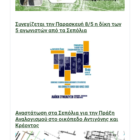
Συνεχίζεται την Παρασκευή 8/5 η δίκη των
5 αγωνιστών από τα Σεπόλια
Αναστάτωση στα Σεπόλια για την Πράξη
Αναλογισμού στο οικόπεδο Αντιγόνης και
Κρέοντος