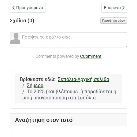
Προηγούμενο άρθρο: Τα «τραγικά» αποτελέσματα του αντιδημοκ
Επόμενο άρθρο: 
Προηγούμενο
Επόμενο
Σχόλια (
0
)
Προσθήκη νέου
Comments powered by
CComment
Βρίσκεστε εδώ:
Σεπόλια-Αρχική σελίδα
Σήμερα
Το 2025 (και βλέπουμε…) παραδίδεται η
μισή υπογειοποίηση στα Σεπόλια
Αναζήτηση στον ιστό