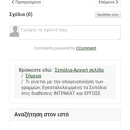
Προηγούμενο άρθρο: Τα Σεπόλια και η τεχνητή νοημοσύνη που μ
Επόμενο άρθρο: 
Προηγούμενο
Επόμενο
Σχόλια (
0
)
Προσθήκη νέου
Comments powered by
CComment
Βρίσκεστε εδώ:
Σεπόλια-Αρχική σελίδα
Σήμερα
Τι γίνεται με την υπογειοποίηση των
γραμμών; Εγκαταλελειμμένα τα Σεπόλια
στις διαθέσεις ΙΝΤΡΑΚΑΤ και ΕΡΓΟΣΕ
Αναζήτηση στον ιστό