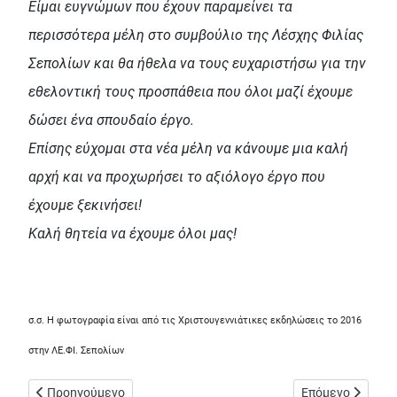
Είμαι ευγνώμων που έχουν παραμείνει τα
περισσότερα μέλη στο συμβούλιο της Λέσχης Φιλίας
Σεπολίων και θα ήθελα να τους ευχαριστήσω για την
εθελοντική τους προσπάθεια που όλοι μαζί έχουμε
δώσει ένα σπουδαίο έργο.
Επίσης εύχομαι στα νέα μέλη να κάνουμε μια καλή
αρχή και να προχωρήσει το αξιόλογο έργο που
έχουμε ξεκινήσει!
Καλή θητεία να έχουμε όλοι μας!
σ.σ. Η φωτογραφία είναι από τις Χριστουγεννιάτικες εκδηλώσεις το 2016
στην ΛΕ.ΦΙ. Σεπολίων
Προηγούμενο άρθρο: Και το γηπεδάκι 5Χ5 στην Αυλώνος στο 
Επόμενο άρθρο: 
Προηγούμενο
Επόμενο