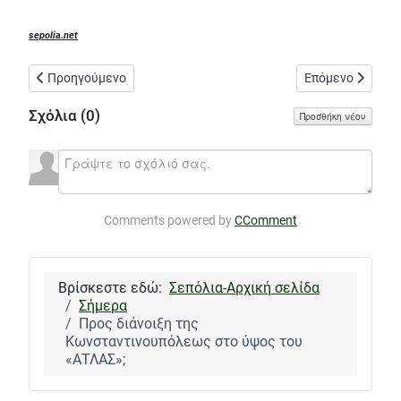
sepolia.net
Προηγούμενο άρθρο: 145ο δημοτικό σχολείο στα Σεπόλια και π
Επόμενο άρθρο:
Προηγούμενο
Επόμενο
Σχόλια (
0
)
Προσθήκη νέου
Comments powered by
CComment
Βρίσκεστε εδώ:
Σεπόλια-Αρχική σελίδα
Σήμερα
Προς διάνοιξη της
Κωνσταντινουπόλεως στο ύψος του
«ΑΤΛΑΣ»;