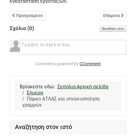
εγκατάσταση εργοταξίων;
Προηγούμενο άρθρο: Θα συζητηθεί κανονικά στο δημοτικό συμ
Επόμενο άρθρο: 
Προηγούμενο
Επόμενο
Σχόλια (
0
)
Προσθήκη νέου
Comments powered by
CComment
Βρίσκεστε εδώ:
Σεπόλια-Αρχική σελίδα
Σήμερα
Πάρκο ΑΤΛΑΣ και υπογειοποίηση
γραμμών
Αναζήτηση στον ιστό