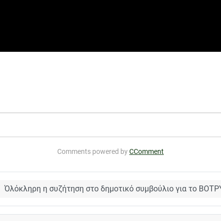
όλια φτωχή οικογένεια με παιδί που έχει αναπηρία;
Comments powered by
CComment
Όλόκληρη η συζήτηση στο δημοτικό συμβούλιο για το ΒΟΤΡ