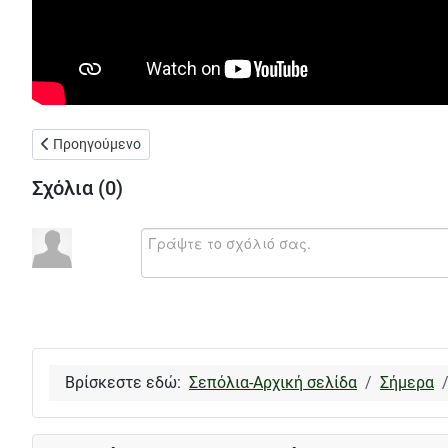
Προηγούμενο άρθρο: Θα πεταχτεί έξω από το σπίτι της στα Σεπ
Προηγούμενο
Σχόλια (
0
)
Βρίσκεστε εδώ:
Σεπόλια-Αρχική σελίδα
Σήμερα