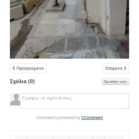
Προηγούμενο άρθρο: Πλατεία Σ. Πέτρουλα - Κολωνός - 08 Ιουνί
Επόμενο άρθρο: 
Προηγούμενο
Επόμενο
Σχόλια (
0
)
Προσθήκη νέου
Comments powered by
CComment