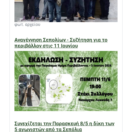
φωτ. αρχείου
Αναγέννηση Σεπολίων - Συζήτηση για το
περιβάλλον στις 11 Ιουνίου
Συνεχίζεται την Παρασκευή 8/5 η δίκη των
5 αγωνιστών από τα Σεπόλια