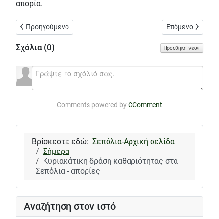
απορία.
Προηγούμενο άρθρο: Η προεκλογική εκδήλωση του ΣΥΡΙΖΑ στα 
Επόμενο άρθρο: 
Προηγούμενο
Επόμενο
Σχόλια (
0
)
Προσθήκη νέου
Comments powered by
CComment
Βρίσκεστε εδώ:
Σεπόλια-Αρχική σελίδα
Σήμερα
Κυριακάτικη δράση καθαριότητας στα
Σεπόλια - απορίες
Αναζήτηση στον ιστό