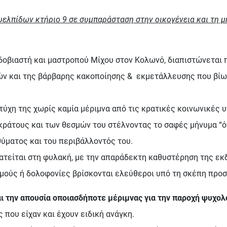
υελπίδων κτήριο 9 σε συμπαράσταση στην οικογένεια και τη μ
δοβιαστή και μαστροπού Μίχου στον Κολωνό, διαπιστώνεται 
μών και της βάρβαρης κακοποίησης & εκμετάλλευσης που βί
 τύχη της χωρίς καμία μέριμνα από τις κρατικές κοινωνικές
ράτους και των θεσμών του στέλνοντας το σαφές μήνυμα “όπ
ύματος και του περιβάλλοντός του.
ρατείται στη φυλακή, με την απαράδεκτη καθυστέρηση της ε
σμούς ή δολοφονίες βρίσκονται ελεύθεροι υπό τη σκέπη προσ
αι την απουσία οποιασδήποτε μέριμνας για την παροχή ψυχο
ς που είχαν και έχουν ειδική ανάγκη.