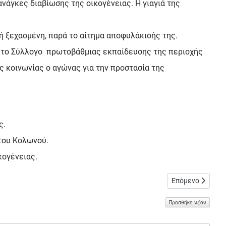
νάγκες διαβίωσης της οικογένειας. Η γιαγιά της
 ξεχασμένη, παρά το αίτημα αποφυλάκισής της.
, το Σύλλογο πρωτοβάθμιας εκπαίδευσης της περιοχής
ς κοινωνίας ο αγώνας για την προστασία της
ς.
 του Κολωνού.
κογένειας.
Επόμενο άρθρο: 
Επόμενο
Προσθήκη νέου