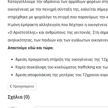
Καταγγέλλουμε την αδράνεια των αρμόδιων φορέων στην 
οικογένειας με την πενιχρή σύνταξη της, καλείται σήμερα
στηρίχθηκε με ψυχολόγο τη στιγμή που παρανόμως την κ
Η μόνη έμπρακτη αλληλεγγύη που δέχτηκε η οικογένει
«Ο Αριστοτέλης» και ανθρώπους της γειτονιάς. Στη σημε
ανηλικότητας, των παιδιών και των ευάλωτων οικογενε
Απαιτούμε εδώ και τώρα:
Άμεση, πραγματική στήριξη της οικογένειας της 12χ
Καμία συγκάλυψη του κυκλώματος trafficking και τω
Άμεση αποφυλάκιση της μητέρας του 12χρονου κοριτσ
Προηγούμενο άρθρο: Εργαστήρι εικαστικών για παιδιά ηλικία
Προηγούμενο
Σχόλια (
0
)