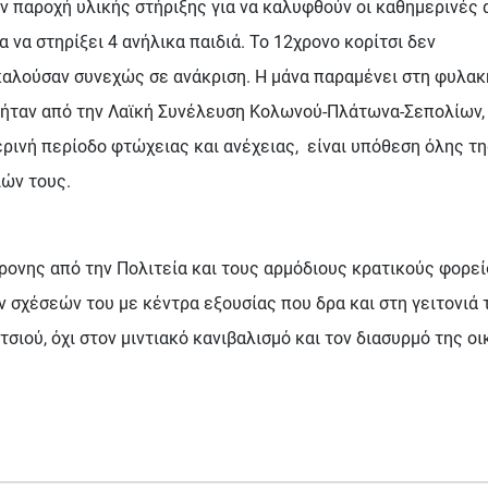
παροχή υλικής στήριξης για να καλυφθούν οι καθημερινές α
 να στηρίξει 4 ανήλικα παιδιά. Το 12χρονο κορίτσι δεν
αλούσαν συνεχώς σε ανάκριση. Η μάνα παραμένει στη φυλακή
α ήταν από την Λαϊκή Συνέλευση Κολωνού-Πλάτωνα-Σεπολίων
ρινή περίοδο φτώχειας και ανέχειας, είναι υπόθεση όλης τη
ιών τους.
ρονης από την Πολιτεία και τους αρμόδιους κρατικούς φορεί
ν σχέσεών του με κέντρα εξουσίας που δρα και στη γειτονιά
ιού, όχι στον μιντιακό κανιβαλισμό και τον διασυρμό της οι
ς από 6 έως 12 ετών στο Κέντρο Δημιουργικής Μάθησης Σεπολίων