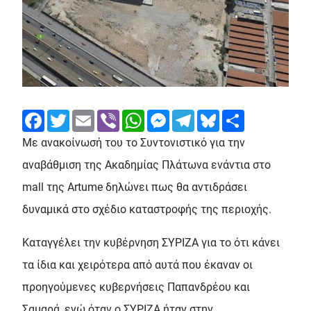
Facebook
Twitter
Email
Viber
WhatsApp
Messenger
Telegram
Bluesky
Share
Με ανακοίνωσή του το Συντονιστικό για την
αναβάθμιση της Ακαδημίας Πλάτωνα ενάντια στο
mall της Artume δηλώνει πως θα αντιδράσει
δυναμικά στο σχέδιο καταστροφής της περιοχής.
Καταγγέλει την κυβέρνηση ΣΥΡΙΖΑ για το ότι κάνει
τα ίδια και χειρότερα από αυτά που έκαναν οι
προηγούμενες κυβερνήσεις Παπανδρέου και
Σαμαρά, ενώ όταν ο ΣΥΡΙΖΑ ήταν στην