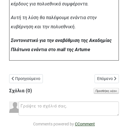
κέρδους για πολυεθνικά συμφέροντα.
Αυτή τη λύση θα παλέψουμε ενάντια στην
κυβέρνηση και την πολυεθνική.
Συντονιστικό για την αναβάθμιση της Ακαδημίας
Πλάτωνα ενάντια στο mall
της Artume
Προηγούμενο άρθρο: Απολαύστε τα παγκάκια στο πάρκο Άτλας
Επόμενο άρθρο: 
Προηγούμενο
Επόμενο
Σχόλια (
0
)
Προσθήκη νέου
Comments powered by
CComment