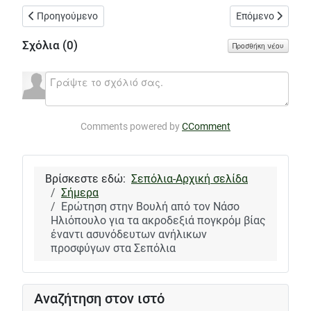
Προηγούμενο άρθρο: Απάντηση στην φασιστικού χαρακτήρα βί
Επόμενο άρθρο: 
Προηγούμενο
Επόμενο
Σχόλια (
0
)
Προσθήκη νέου
Comments powered by
CComment
Βρίσκεστε εδώ:
Σεπόλια-Αρχική σελίδα
Σήμερα
Ερώτηση στην Βουλή από τον Νάσο
Ηλιόπουλο για τα ακροδεξιά πογκρόμ βίας
έναντι ασυνόδευτων ανήλικων
προσφύγων στα Σεπόλια
Αναζήτηση στον ιστό