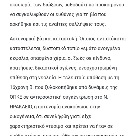
σκευωρία των διώξεων, µεθοδεύτηκε προκειµένου
να συγκαλυφθούν οι ευθύνες για τη βία που
ασκήθηκε και τις αναίτιες συλλήψεις τους.
Αστυνοµική βία και καταστολή. Όποιος αντιστέκεται
καταστέλεται, δυστοπικό τοπίο γεµάτο ανοιγµένα
κεφάλια, σπασµένα χέρια, οι ζωές σε κίνδυνο,
κρατήσεις, δικαστικοί αγώνες, ενορχηστρωµένη
επίθεση στη νεολαία. Η τελευταία υπόθεση µε τη
16χρονη Β. που ξυλοκοπήθηκε από δυνάµεις της
ΟΠΚΕ σε αντιφασιστική συγκέντρωση στο Ν.
ΗΡΑΚΛΕΙΟ, η αστυνοµία ανακοίνωσε στην
οικογένεια, ότι συνελήφθη γιατί είχε
χαρακτηριστικό ντύσιµο και πρέπει να ήταν σε
οµάδα ατόµων που επιτέθηκαν σε αστυνοµικούς, τα