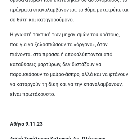
πράγµατα επαναλαµβάνονται, το θύµα µετατρέπεται
σε θύτη και κατηγορούµενο.
Η γνωστή τακτική των µηχανισµών του κράτους,
που για να ξελασπώσουν τα «όργανα», όταν
πιάνονται στα πράσσα ή αποκαλύπτονται από
καταθέσεις µαρτύρων, δεν διστάζουν να
παρουσιάσουν το µαύρο-άσπρο, αλλά και να φτάνουν
να καταργούν τη δίκη και να την επαναλαµβανουν,
είναι πρωτάκουστο.
Αθήνα 9.11.23
Λαϊκή Συνέλευση Κολωνού-Ακ. Πλάτωνος-