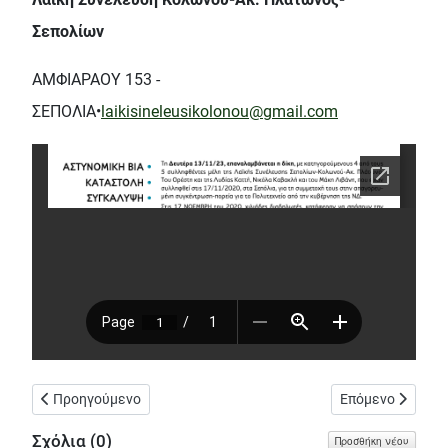
Σεπολίων
ΑΜΦΙΑΡΑΟΥ 153 -
ΣΕΠΟΛΙΑ•
laikisineleusikolonou@gmail.com
Προηγούμενο άρθρο: Η ΑΥΓΗ: Σεπόλια / Στο σκοτάδι πάνω από 
Επόμενο άρθρο: 
Προηγούμενο
Επόμενο
Σχόλια (
0
)
Προσθήκη νέου