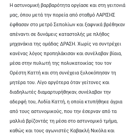
H αστυνοµική βαρβαρότητα οργίασε και στη γειτονιά
µας, όπου µετά την πορεία από σταθµό ΛΑΡΙΣΗΣ
έφθασαν στο µετρό Σεπολίων και ξαφνικά βρέθηκαν
απέναντι σε δυνάµεις καταστολής µε πλήθος
µηχανάκια της οµάδας ∆ΡΑΣΗ. Χωρίς να συντρέχει
κανένας λόγος προπηλάκισαν και συνέλαβαν βίαια,
µέσα στην πυλωτή της πολυκατοικίας του τον
Ορέστη Καττή και στη συνέχεια ξυλοκόπησαν τη
µητέρα του. Λίγο αργότερα όταν γείτονες και
διαδηλωτές διαµαρτυρήθηκαν, συνέλαβαν την
αδερφή του, Λυδία Καττή, η οποία κτυπήθηκε άγρια
από τους αστυνοµικούς, που την έσερναν από τα
µαλλιά βρίζοντάς τη µέσα στο αστυνοµικό τµήµα,
καθώς και τους αγωνιστές Καβακλή Νικόλα και