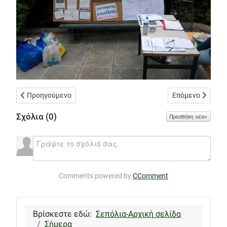
Προηγούμενο άρθρο: Και νύχτα εργάζονται συνεργεία της ΙΝΤΡ
Επόμενο άρθρο: 
Προηγούμενο
Επόμενο
Σχόλια (
0
)
Προσθήκη νέου
Comments powered by
CComment
Βρίσκεστε εδώ:
Σεπόλια-Αρχική σελίδα
Σήμερα