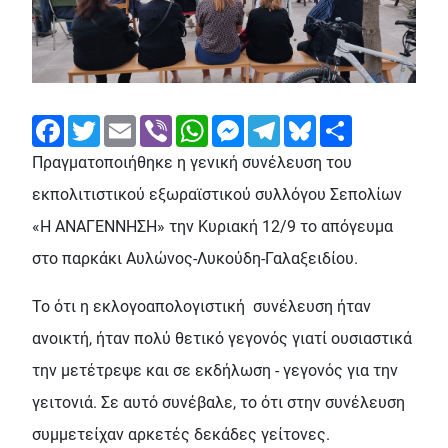
Facebook
Twitter
Email
Viber
WhatsApp
Messenger
Telegram
Bluesky
Share
Πραγματοποιήθηκε η γενική συνέλευση του
εκπολιτιστικού εξωραϊστικού συλλόγου Σεπολίων
«Η ΑΝΑΓΕΝΝΗΣΗ» την Κυριακή 12/9 το απόγευμα
στο παρκάκι Αυλώνος-Λυκούδη-Γαλαξειδίου.
Το ότι η εκλογοαπολογιστική συνέλευση ήταν
ανοικτή, ήταν πολύ θετικό γεγονός γιατί ουσιαστικά
την μετέτρεψε και σε εκδήλωση - γεγονός για την
γειτονιά. Σε αυτό συνέβαλε, το ότι στην συνέλευση
συμμετείχαν αρκετές δεκάδες γείτονες.