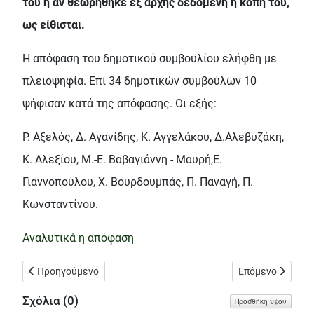
του ή αν θεωρήθηκε εξ αρχής δεδομένη η κοπή του,
ως είθισται.
Η απόφαση του δημοτικού συμβουλίου ελήφθη με
πλειοψηφία. Επί 34 δημοτικών συμβούλων 10
ψήφισαν κατά της απόφασης. Οι εξής:
Ρ. Αξελός, Δ. Αγανίδης, Κ. Αγγελάκου, Δ.Αλεβυζάκη,
Κ. Αλεξίου, Μ.-Ε. Βαβαγιάννη - Μαυρή,Ε.
Γιαννοπούλου, Χ. Βουρδουμπάς, Π. Παναγή, Π.
Κωνσταντίνου.
Αναλυτικά η απόφαση
Προηγούμενο άρθρο: Από τα Εξάρχεια ως το ΚΟΡΟΠΟΥΛΗ
Επόμενο άρθρο: 
Προηγούμενο
Επόμενο
Σχόλια (
0
)
Προσθήκη νέου