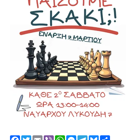
Facebook
Twitter
Email
Viber
WhatsApp
Messenger
Telegram
Bluesky
Share