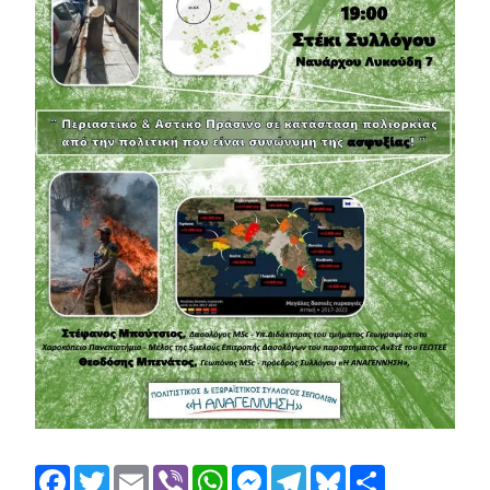
Facebook
Twitter
Email
Viber
WhatsApp
Messenger
Telegram
Bluesky
Share